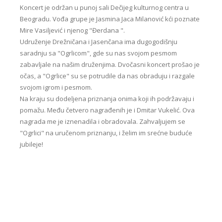
Koncert je održan u punoj sali Dečijeg kulturnog centra u
Beogradu. Vođa grupe je Jasmina Jaca Milanović kći poznate
Mire Vasiljević i njenog "Đerdana ".
Udruženje Drežničana i Jasenčana ima dugogodišnju
saradnju sa "Ogrlicom", gde su nas svojom pesmom
zabavljale na našim druženjima. Dvočasni koncert prošao je
očas, a "Ogrlice" su se potrudile da nas obraduju i razgale
svojom igrom i pesmom.
Na kraju su dodeljena priznanja onima koji ih podržavaju i
pomažu. Među četvero nagrađenih je i Dmitar Vukelić. Ova
nagrada me je iznenadila i obradovala. Zahvaljujem se
"Ogrlici" na uručenom priznanju, i želim im srećne buduće
jubileje!