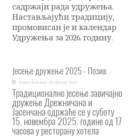
садржаји рада удружења.
Настављајући традицију,
промовисан је и календар
Удружења за 202
6
. годину.
Јесење дружење 2025 - Позив
Datum kreiranja: 28 oktobar 2025
Традиционално јесење завичајно
дружење Дрежничана и
Јасенчана одржаће се у суботу
15. новембра 2025. године од 17
часова у ресторану хотела