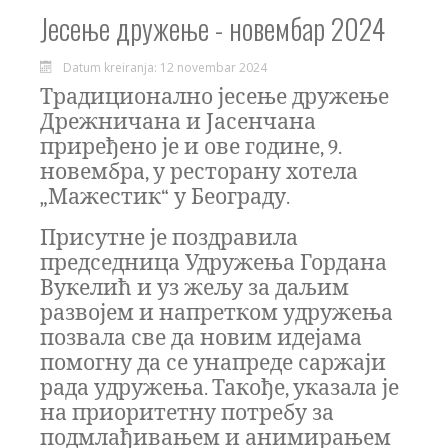
Јесење дружење - новембар 2024
Datum kreiranja: 12 novembar 2024
Традиционално јесење дружење
Дрежничана и Јасенчана
приређено је и ове године, 9.
новембра, у ресторану хотела
„Мажестик“ у Београду.
Присутне је поздравила
председница Удружења Гордана
Вукелић и уз жељу за даљим
развојем и напретком удружења
позвала све да новим идејама
помогну да се унапреде саржаји
рада удружења. Такође, указала је
на приоритетну потребу за
подмлађивањем и анимирањем