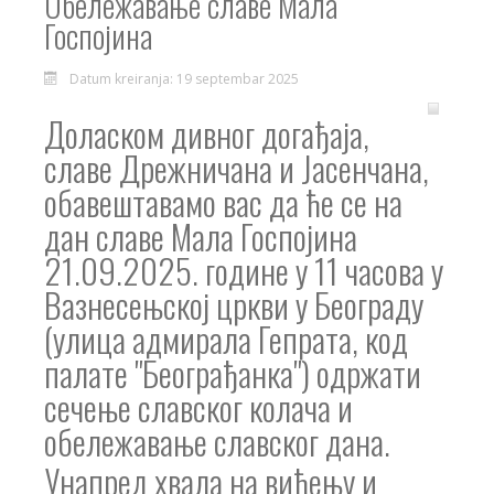
Обележавање славе Мала
Госпојина
Datum kreiranja: 19 septembar 2025
Доласком дивног догађаја,
славе Дрежничана и Јасенчана,
обавештавамо вас да ће се на
дан славе Мала Госпојина
21.09.2025. године у 11 часова у
Вазнесењској цркви у Београду
(улица адмирала Гепрата, код
палате "Београђанка") одржати
сечење славског колача и
обележавање славског дана.
Унапред хвала на виђењу и