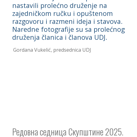
nastavili prolećno druženje na
zajedničkom ručku i opuštenom
razgovoru i razmeni ideja i stavova.
Naredne fotografije su sa prolećnog
druženja članica i članova UDJ.
Gordana Vukelić, predsednica UDJ
Редовна седница Скупштине 2025.