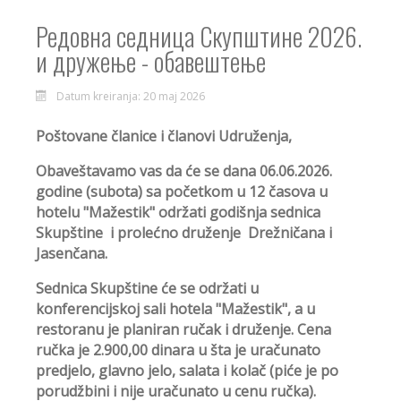
Редовна седница Скупштине 2026.
и дружење - обавештење
Datum kreiranja: 20 maj 2026
Poštovane članice i članovi Udruženja,
Obaveštavamo vas da će se dana 06.06.2026.
godine (subota) sa početkom u 12 časova u
hotelu "Mažestik" održati godišnja sednica
Skupštine i prolećno druženje Drežničana i
Jasenčana.
Sednica Skupštine će se održati u
konferencijskoj sali hotela "Mažestik", a u
restoranu je planiran ručak i druženje. Cena
ručka je 2.900,00 dinara u šta je uračunato
predjelo, glavno jelo, salata i kolač (piće je po
porudžbini i nije uračunato u cenu ručka).