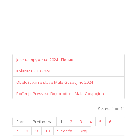
Јесење дружење 2024 - Позив
Kolarac 03.10.2024
Obeležavanje slave Male Gospojine 2024
Rođenje Presvete Bogorodice - Mala Gospojina
Strana 1 od 11
Start
Prethodna
1
2
3
4
5
6
7
8
9
10
Sledeća
Kraj