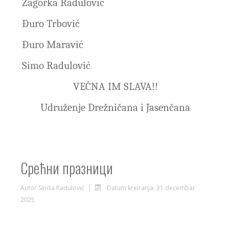
Zagorka Radulović
Đuro Trbović
Đuro Maravić
Simo Radulović
VEČNA IM SLAVA!!
Udruženje Drežničana i Jasenčana
Срећни празници
Autor
Siniša Radulović
Datum kreiranja: 31 decembar
2025