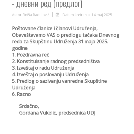
- дневни ред (предлог)
Autor
Siniša Radulović
Datum kreiranja: 14 maj 2025
Poštovane članice i članovi Udruženja,
Obaveštavamo VAS o predlogu tačaka Dnevnog
reda za Skupštinu Udruženja 31.maja 2025.
godine
1. Pozdravna reč
2. Konstituisanje radnog predsedništva
3. Izveštaj o radu Udruženja
4. Izveštaj o poslovanju Udruženja
5. Predlog o sazivanju vanredne Skupštine
Udruženja
6. Razno
Srdačno,
Gordana Vukelić, predsednica UDJ