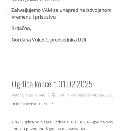
-
Zahvaljujemo VAM se unapred na izdvojenom
vremenu i prisustvu.
Srdačno,
Gordana Vukelić, predsednica UDJ
Ogrlica koncert 01.02.2025
Autor
Dmitar Vukelić
Datum kreiranja: 09 februar 2025
ROĐENDANSKI KONCERT
ŽPG "Ogrlica od bisera " održala je 01.02.2025.godine svoj
koncert povodom 15 godina od osnivanja.