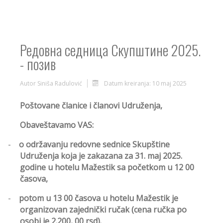
Редовна седница Скупштине 2025.
- позив
Autor
Siniša Radulović
Datum kreiranja: 10 maj 2025
Poštovane članice i članovi Udruženja,
Obaveštavamo VAS:
-
o održavanju redovne sednice Skupštine
Udruženja koja je zakazana za 31. maj 2025.
godine u hotelu Mažestik sa početkom u 12 00
časova,
-
potom u 13 00 časova u hotelu Mažestik je
organizovan zajednički ručak (cena ručka po
osobi je 2.200, 00 rsd).