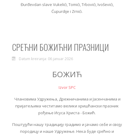
Đurđevdan slave Vukelići, Tomići, Trbovići, Ivoševići,
Ćupurdije i Zrnići.
СРЕЋНИ БОЖИЋНИ ПРАЗНИЦИ
Datum kreiranja: 06 januar 2026
БОЖИЋ
Izvor SPC
Члановима Удружења, Дрежничанима и Јасенчанима и
пријатељима честитамо велики хришћански празник
рођење Исуса Христа - Божић.
Поштујући нашу традицију градимо и јачамо себе и своју
породицу и наше Удружење. Нека буде срећно и