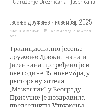
Udruženje Drežničana i Jasenčana
Јесење дружење - новембар 2025
Autor
Siniša Radulović
Datum kreiranja: 20 novembar
2025
Традиционално јесење
дружење Дрежничана и
Јасенчана приређено је и
ове године,
15
. новембра, у
ресторану хотела
„Мажестик“ у Београду.
Присутне је поздравила
председница Удружења