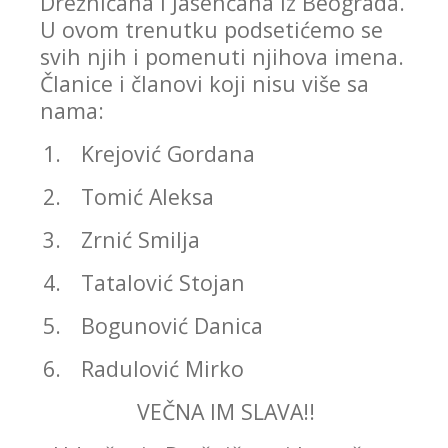
Drežničana i Jasenčana iz Beograda.
U ovom trenutku podsetićemo se
svih njih i pomenuti njihova imena.
Članice i članovi koji nisu više sa
nama:
1.
Krejović Gordana
2.
Tomić Aleksa
3.
Zrnić Smilja
4.
Tatalović Stojan
5.
Bogunović Danica
6.
Radulović Mirko
VEČNA IM SLAVA!!