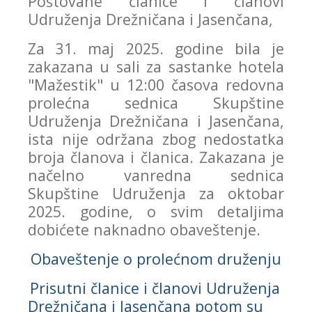
Poštovane članice i članovi
Udruženja Drežničana i Jasenčana,
Za 31. maj 2025. godine bila je
zakazana u sali za sastanke hotela
"Mažestik" u 12:00 časova redovna
prolećna sednica Skupštine
Udruženja Drežničana i Jasenčana,
ista nije održana zbog nedostatka
broja članova i članica. Zakazana je
načelno vanredna sednica
Skupštine Udruženja za oktobar
2025. godine, o svim detaljima
dobićete naknadno obaveštenje.
Obaveštenje o prolećnom druženju
Prisutni članice i članovi Udruženja
Drežničana i Jasenčana potom su