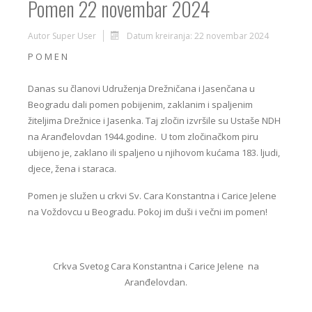
Pomen 22 novembar 2024
Autor
Super User
Datum kreiranja: 22 novembar 2024
P O M E N
Danas su članovi Udruženja Drežničana i Jasenčana u
Beogradu dali pomen pobijenim, zaklanim i spaljenim
žiteljima Drežnice i Jasenka. Taj zločin izvršile su Ustaše NDH
na Aranđelovdan 1944.godine. U tom zločinačkom piru
ubijeno je, zaklano ili spaljeno u njihovom kućama 183. ljudi,
djece, žena i staraca.
Pomen je služen u crkvi Sv. Cara Konstantna i Carice Jelene
na Voždovcu u Beogradu. Pokoj im duši i večni im pomen!
Crkva Svetog Cara Konstantna i Carice Jelene na
Aranđelovdan.