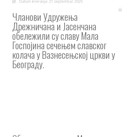
Datum kreiranja: 21 septembar 2025
Чланови Удружења
Дрежничана и Јасенчана
обележили су славу Мала
Госпојина сечењем славског
колача у Вазнесењској цркви у
Београду.