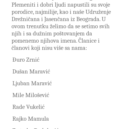
Plemeniti i dobri ljudi napustili su svoje
porodice, najmilije, kao i naše Udruženje
Drežničana i Jasenčana iz Beograda. U
ovom trenutku želimo da se setimo svih
njih i sa dužnim poštovanjem da
pomenemo njihova imena. Članice i
članovi koji nisu više sa nama:
Đuro Zrnić
Dušan Maravić
Ljuban Maravić
Mile Milošević
Rade Vukelić
Rajko Mamula