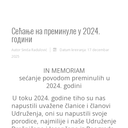
Сећање на преминуле у 2024.
години
Autor
Siniša Radulović
Datum kreiranja: 17 decembar
2025
IN MEMORIAM
sećanje povodom preminulih u
2024. godini
U toku 2024. godine tiho su nas
napustili uvažene članice i članovi
Udruženja, oni su napustili svoje
porodice, najmilije i naše Udruženje