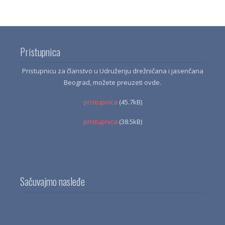
Pristupnica
Pristupnicu za članstvo u Udruženju drežničana i jasenčana
Beograd, možete preuzeti ovde.
pristupnica
(45.7kB)
pristupnica
(38.5kB)
Sačuvajmo nasleđe