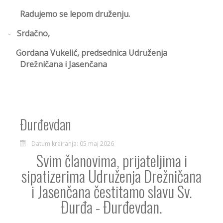
Radujemo se lepom druženju.
-
Srdačno,
Gordana Vukelić, predsednica Udruženja
Drežničana i Jasenčana
Đurđevdan
Datum kreiranja: 05 maj 2026
Svim članovima, prijateljima i
sipatizerima Udruženja Drežničana
i Jasenčana čestitamo slavu Sv.
Đurđa - Đurđevdan.