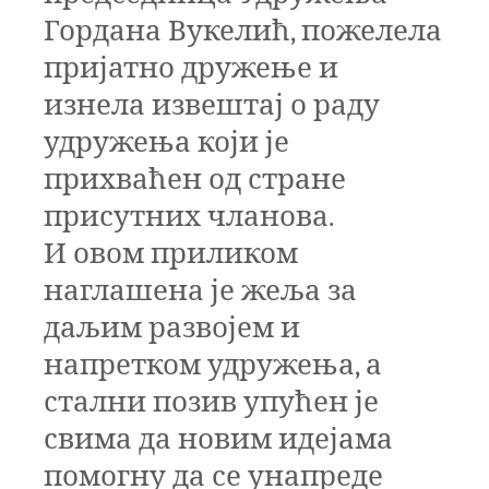
Гордана Вукелић
,
пожелела
пријатно дружење и
изнела извештај о раду
удружења који је
прихваћен од стране
присутних чланова.
И овом приликом
наглашена је жеља за
даљим развојем и
напретком удружења, а
стални позив упућен је
свима да новим идејама
помогну да се унапреде