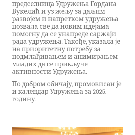
председница Удружења Гордана
Вукелић и уз жељу за даљим
развојем и напретком удружења
позвала све да новим идејама
помогну да се унапреде саржаји
рада удружења. Такође, указала је
на приоритетну потребу за
подмлађивањем и анимирањем
младих да се прикључе
активности Удружења.
По добром обичају, промовисан је
и календар Удружења за 2025.
годину.