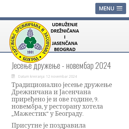
MENU
Јесење дружење - новембар 2024
Datum kreiranja: 12 novembar 2024
Традиционално јесење дружење
Дрежничана и Јасенчана
приређено је и ове године, 9.
новембра, у ресторану хотела
„Мажестик“ у Београду.
Присутне је поздравила