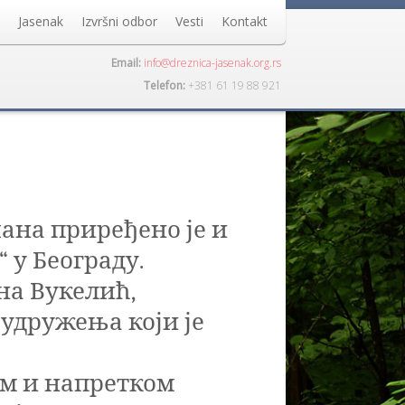
Jasenak
Izvršni odbor
Vesti
Kontakt
Email:
info@dreznica-jasenak.org.rs
Telefon:
+381 61 19 88 921
ана приређено је и
 у Београду.
на Вукелић
,
удружења који је
ем и напретком