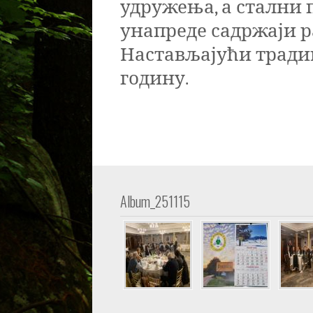
удружења, а стални 
унапреде садржаји 
Настављајући традиц
годину.
Album_251115