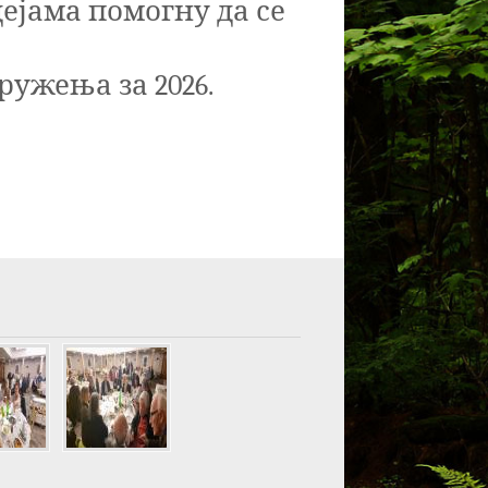
ејама помогну да се
ружења за 202
6
.