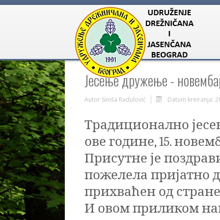
Јесење дружење - новемба
Autor
Siniša Radulović
Datum kreiranja: 
Традиционално јесе
ове године,
15
. новем
Присутне је поздра
пожелела пријатно д
прихваћен од стране
И овом приликом на