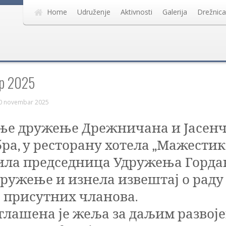
Home
Udruženje
Aktivnosti
Galerija
Drežnica
р 2025
20 novembar 2025
ње дружење Дрежничана и Јасенч
бра, у ресторану хотела „Мажестик“
вила председница Удружења Горда
ружење и изнела извештај о раду 
 присутних чланова.
глашена је жеља за даљим развој