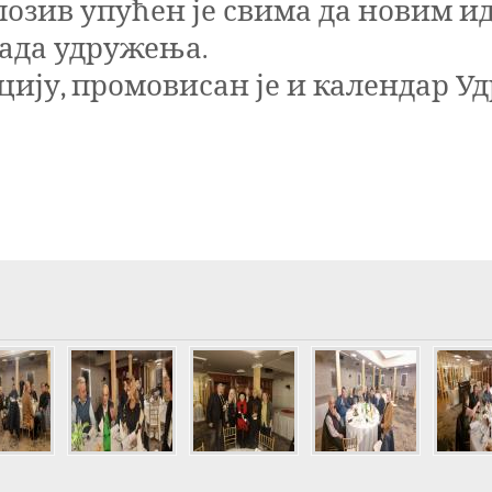
позив упућен је свима да новим ид
рада удружења.
ију, промовисан је и календар Уд